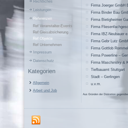
Rechtliches
Firma Joerger GmbH 
Leistungen
Firma Binder Bau Gm
Referenzen
Firma Bietigheimer G
Ref Veranstalter-Events
Firma Fliesenfachges
Ref Gleisabsicherung
Firma IBZ-Neubauer e
Ref Objekte
Firma Gebr Lutz Gmb
Ref Unternehmen
Firma Gottlob Romm
Impressum
Firma Powerline – Ge
Datenschutz
Firma Maschinsky & 
Tiefbauamt Stuttgart
Kategorien
Stadt – Gerlingen
Allgemein
u.v.m.
Arbeit und Job
Aus Gründen der Diskretion gegenüber 