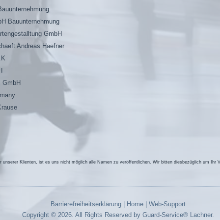
Bauunternehmung
bH Bauunternehmung
artengestalltung GmbH
chaeft Andreas Haefner
.K
H
el GmbH
rmany
Krause
unserer Klienten, ist es uns nicht möglich alle Namen zu veröffentlichen. Wir bitten diesbezüglich um Ihr 
Barrierefreiheitserklärung
|
Home
|
Web-Support
Copyright © 2026. All Rights Reserved by Guard-Service® Lachner.